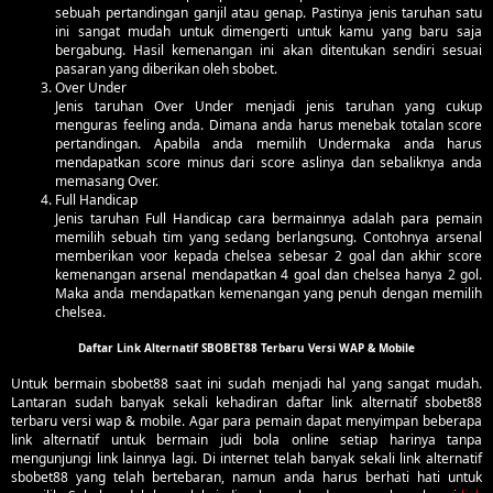
sebuah pertandingan ganjil atau genap. Pastinya jenis taruhan satu
ini sangat mudah untuk dimengerti untuk kamu yang baru saja
bergabung. Hasil kemenangan ini akan ditentukan sendiri sesuai
pasaran yang diberikan oleh sbobet.
Over Under
Jenis taruhan Over Under menjadi jenis taruhan yang cukup
menguras feeling anda. Dimana anda harus menebak totalan score
pertandingan. Apabila anda memilih Undermaka anda harus
mendapatkan score minus dari score aslinya dan sebaliknya anda
memasang Over.
Full Handicap
Jenis taruhan Full Handicap cara bermainnya adalah para pemain
memilih sebuah tim yang sedang berlangsung. Contohnya arsenal
memberikan voor kepada chelsea sebesar 2 goal dan akhir score
kemenangan arsenal mendapatkan 4 goal dan chelsea hanya 2 gol.
Maka anda mendapatkan kemenangan yang penuh dengan memilih
chelsea.
Daftar Link Alternatif SBOBET88 Terbaru Versi WAP & Mobile
Untuk bermain sbobet88 saat ini sudah menjadi hal yang sangat mudah.
Lantaran sudah banyak sekali kehadiran daftar link alternatif sbobet88
terbaru versi wap & mobile. Agar para pemain dapat menyimpan beberapa
link alternatif untuk bermain judi bola online setiap harinya tanpa
mengunjungi link lainnya lagi. Di internet telah banyak sekali link alternatif
sbobet88 yang telah bertebaran, namun anda harus berhati hati untuk