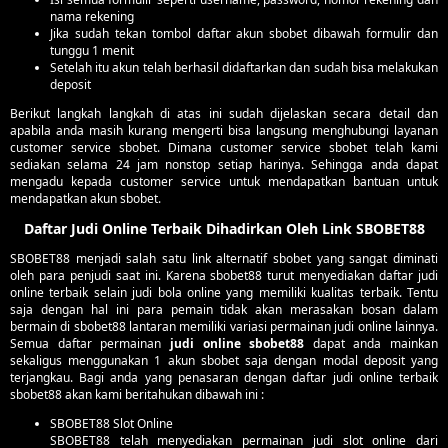
nama rekening
Jika sudah tekan tombol daftar akun sbobet dibawah formulir dan
tunggu 1 menit
Setelah itu akun telah berhasil didaftarkan dan sudah bisa melakukan
deposit
Berikut langkah langkah di atas ini sudah dijelaskan secara detail dan
apabila anda masih kurang mengerti bisa langsung menghubungi layanan
customer service sbobet. Dimana customer service sbobet telah kami
sediakan selama 24 jam nonstop setiap harinya. Sehingga anda dapat
mengadu kepada customer service untuk mendapatkan bantuan untuk
mendapatkan akun sbobet.
Daftar Judi Online Terbaik Dihadirkan Oleh Link SBOBET88
SBOBET88 menjadi salah satu link alternatif sbobet yang sangat diminati
oleh para penjudi saat ini. Karena sbobet88 turut menyediakan daftar judi
online terbaik selain judi bola online yang memiliki kualitas terbaik. Tentu
saja dengan hal ini para pemain tidak akan merasakan bosan dalam
bermain di sbobet88 lantaran memiliki variasi permainan judi online lainnya.
Semua daftar permainan
judi online sbobet88
dapat anda mainkan
sekaligus menggunakan 1 akun sbobet saja dengan modal deposit yang
terjangkau. Bagi anda yang penasaran dengan daftar judi online terbaik
sbobet88 akan kami beritahukan dibawah ini :
SBOBET88 Slot Online
SBOBET88 telah menyediakan permainan judi slot online dari