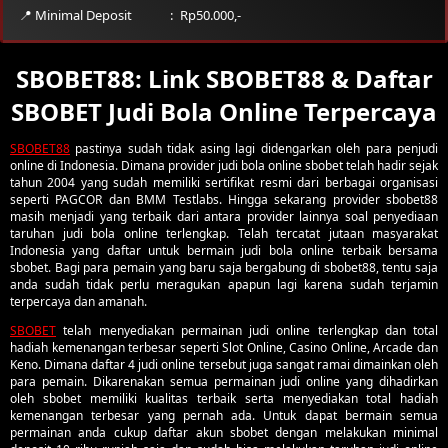
📍 Minimal Deposit
Rp50.000,-
SBOBET88: Link SBOBET88 & Daftar
SBOBET Judi Bola Online Terpercaya
SBOBET88
pastinya sudah tidak asing lagi didengarkan oleh para penjudi
online di Indonesia. Dimana provider judi bola online sbobet telah hadir sejak
tahun 2004 yang sudah memiliki sertifikat resmi dari berbagai organisasi
seperti PAGCOR dan BMM Testlabs. Hingga sekarang provider sbobet88
masih menjadi yang terbaik dari antara provider lainnya soal penyediaan
taruhan judi bola online terlengkap. Telah tercatat jutaan masyarakat
Indonesia yang daftar untuk bermain judi bola online terbaik bersama
sbobet. Bagi para pemain yang baru saja bergabung di sbobet88, tentu saja
anda sudah tidak perlu meragukan apapun lagi karena sudah terjamin
terpercaya dan amanah.
SBOBET
telah menyediakan permainan judi online terlengkap dan total
hadiah kemenangan terbesar seperti Slot Online, Casino Online, Arcade dan
Keno. Dimana daftar 4 judi online tersebut juga sangat ramai dimainkan oleh
para pemain. Dikarenakan semua permainan judi online yang dihadirkan
oleh sbobet memiliki kualitas terbaik serta menyediakan total hadiah
kemenangan terbesar yang pernah ada. Untuk dapat bermain semua
permainan anda cukup daftar akun sbobet dengan melakukan minimal